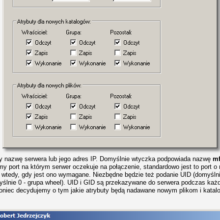
 nazwę serwera lub jego adres IP. Domyślnie wtyczka podpowiada nazwę
mf
y port na którym serwer oczekuje na połączenie, standardowo jest to port 
 wtedy, gdy jest ono wymagane. Niezbędne będzie też podanie UID (domyślnie
yślnie 0 - grupa wheel). UID i GID są przekazywane do serwera podczas każde
oniec decydujemy o tym jakie atrybuty będą nadawane nowym plikom i katal