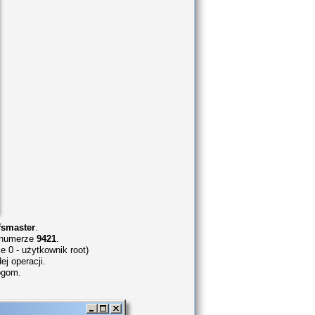
smaster
.
o numerze
9421
.
 0 - użytkownik root)
j operacji.
ogom.