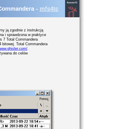
 Commandera -
mfs4tc
jemy ją zgodnie z instrukcją
ana i sprawdzona w praktyce
s 7 Total Commandera
64 bitowej. Total Commandera
/www.ghisler.com/
.
używana do celów