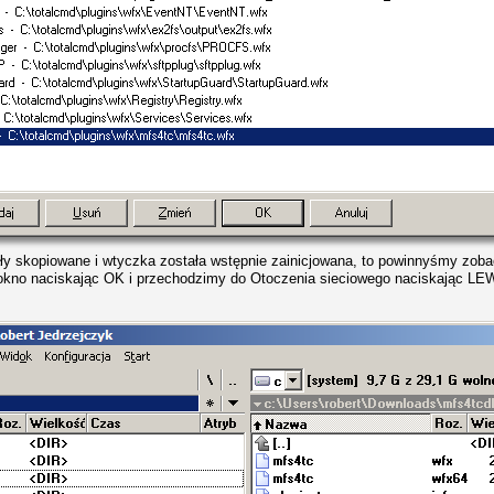
tały skopiowane i wtyczka została wstępnie zainicjowana, to powinnyśmy zobac
no naciskając OK i przechodzimy do Otoczenia sieciowego naciskając LE