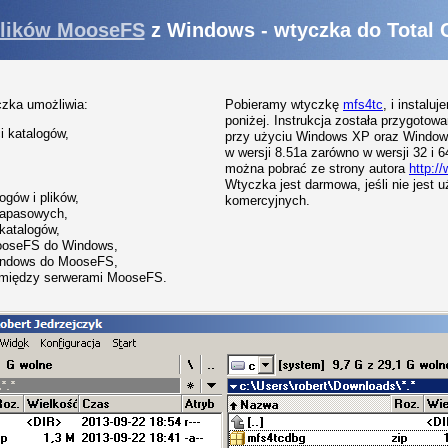
plików MooseFS
z Windows - wtyczka do Total
czka umożliwia:
Pobieramy wtyczkę
mfs4tc
, i instalu
poniżej. Instrukcja została przygotow
i katalogów,
przy użyciu Windows XP oraz Window
w wersji 8.51a zarówno w wersji 32 i 
można pobrać ze strony autora
http:/
Wtyczka jest darmowa, jeśli nie jest 
ogów i plików,
komercyjnych.
 zapasowych,
katalogów,
MooseFS do Windows,
Windows do MooseFS,
omiędzy serwerami MooseFS.