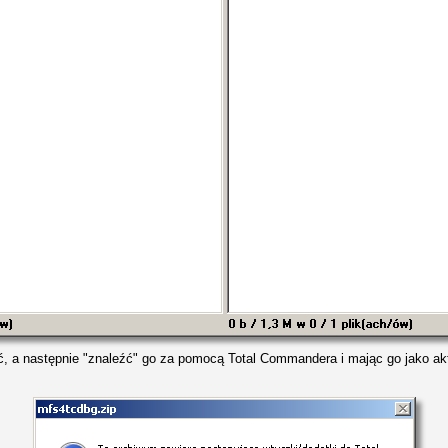
ć, a następnie "znaleźć" go za pomocą Total Commandera i mając go jako a