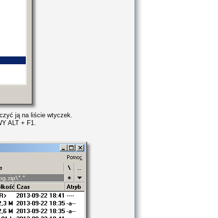
zyć ją na liście wtyczek.
WY ALT + F1.