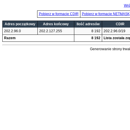
Wró
Pobierz w formacie CDIR
Pobierz w formacie NETMASK
Adres początkowy
Adres końcowy
Ilość adresów
CDIR
202.2.96.0
202.2.127.255
8 192
202.2.96.0/19
Razem
8 192
Lista została z
Generowanie strony trwał