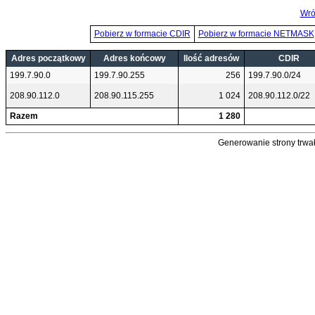
Wró
Pobierz w formacie CDIR
Pobierz w formacie NETMASK
Adres początkowy
Adres końcowy
Ilość adresów
CDIR
199.7.90.0
199.7.90.255
256
199.7.90.0/24
208.90.112.0
208.90.115.255
1 024
208.90.112.0/22
Razem
1 280
Generowanie strony trwał